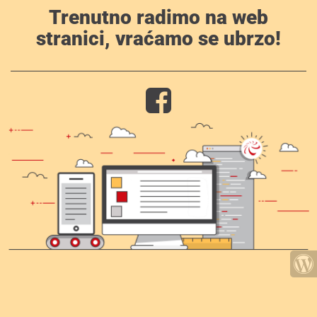
Trenutno radimo na web
stranici, vraćamo se ubrzo!