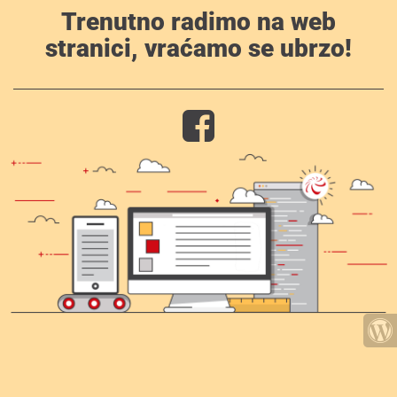
Trenutno radimo na web
stranici, vraćamo se ubrzo!