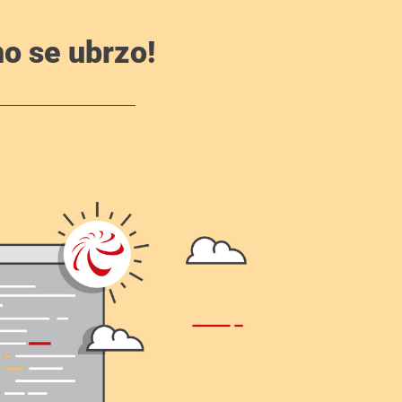
o se ubrzo!