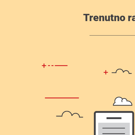
Trenutno r