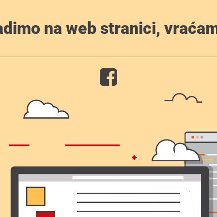
adimo na web stranici, vraćam