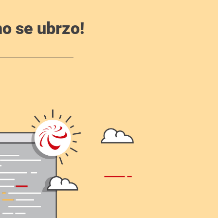
o se ubrzo!