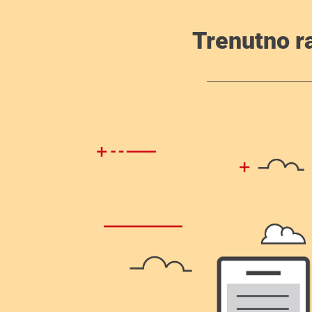
Trenutno r