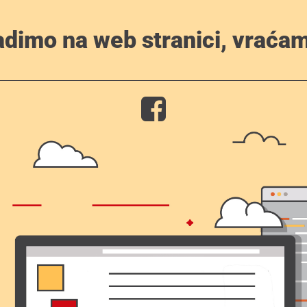
adimo na web stranici, vraćam