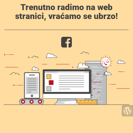
Trenutno radimo na web
stranici, vraćamo se ubrzo!