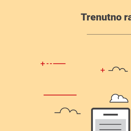
Trenutno r