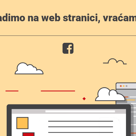
adimo na web stranici, vraćam