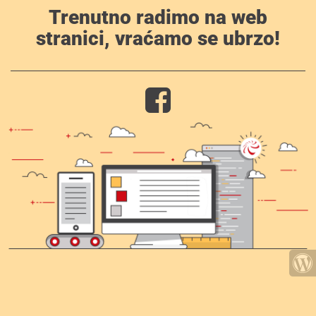
Trenutno radimo na web
stranici, vraćamo se ubrzo!