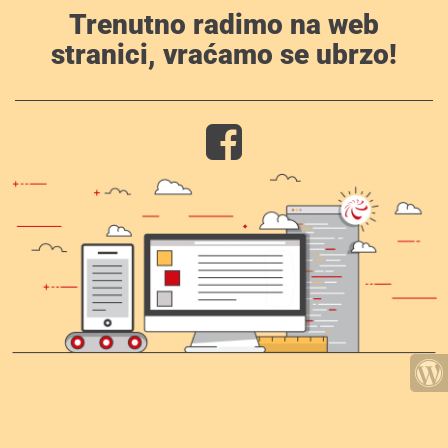
Trenutno radimo na web
stranici, vraćamo se ubrzo!