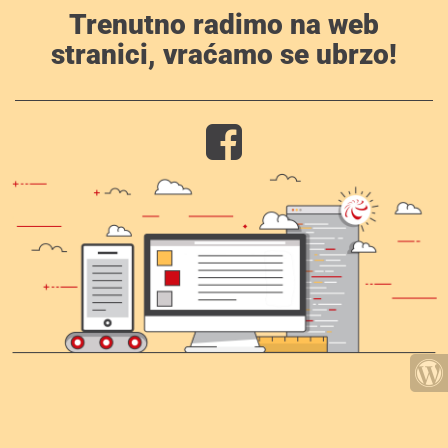
Trenutno radimo na web
stranici, vraćamo se ubrzo!