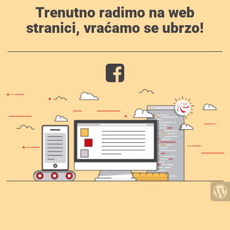
Trenutno radimo na web
stranici, vraćamo se ubrzo!